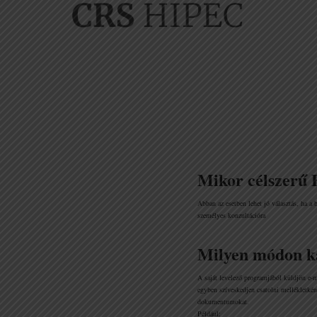
Email-es konzultáció
Mikor célszerű 
Abban az esetben lehet jó választás, ha a 
személyes konzultációra
Milyen módon k
A saját levelező programjából küldjön e-m
egyben szíveskedjen csatolni mellékletké
dokumentumokat.
Például: