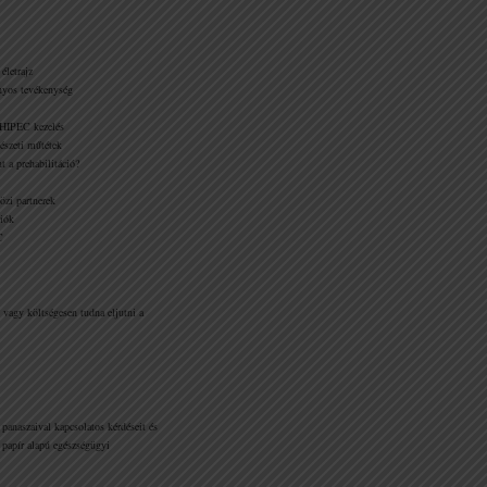
életrajz
yos tevékenység
HIPEC kezelés
→
Email-es konzultáció
észeti műtétek
t a prehabilitáció?
zi partnerek
iók
C
, vagy költségesen tudna eljutni a
anaszaival kapcsolatos kérdéseit és
 papír alapú egészségügyi