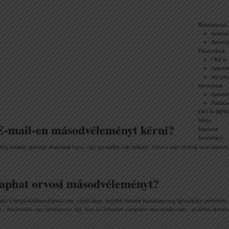
Bemutatkozás
Szakmai 
Tudomán
Pácienseknek
CRS és 
Onkoseb
Mit jelen
Orvosoknak
Nemzetkö
Publikác
CRS és HIPE
Média
E-mail-en másodvéleményt kérni?
Kapcsolat
Konzultáció
beteg koránál, egészségi állapotánál fogva, vagy egyszerűen csak időhiány, illetve a nagy távolság miatt nehezen
aphat orvosi másodvéleményt?
ailt a
betegkonzultacio@gmail.com
e-mail címre, melyben tömören fogalmazza meg egészségügyi problémáit, p
nt
–
beszkennelve vagy lefényképezve, úgy, hogy jól láthatóan szerepeljen rajta minden adat –
az időben aktuális