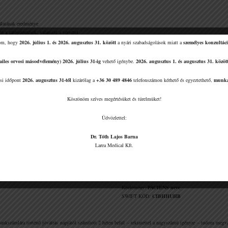
gálatának eredménye
n a zárójelentések, valamint a vérvétel
tom, hogy
2026. július 1. és 2026. augusztus 31. között
a nyári szabadságolások miatt a
személyes konzultáci
zetes banki átutalással vagy bankszámlára történő készpénz befizetéssel lehetséges.
mailes orvosi másodvélemény)
2026. július 31-ig
vehető igénybe.
2026. augusztus 1. és augusztus 31. közöt
si időpont
2026. augusztus 31-től
kizárólag a
+36 30 489 4846
telefonszámon kérhető és egyeztethető,
munka
 legyen szíves átutalni/befizetni az alább megjelölt CIB 
Köszönöm szíves megértésüket és türelmüket!
Üdvözlettel:
Dr. Tóth Lajos Barna
EZŐ UTALÁS ESETÉN
KÜLFÖLDRŐL ÉRKEZŐ
Larea Medical Kft.
L Kft.
Kedvezményezett neve:
LAREA MEDICAL Kft.
Kedvezményezett IBAN Számlaszám:
HU76 1070 2064 4976 9807 5110 0005
Közlemény:
PÁCIENS neve
SWIFT KÓD:
CIBHHUHB
kszámlára történő jóváírás napjától számított 2 héten belül – tekintettel a nagyszámú igényre – tudom megvál